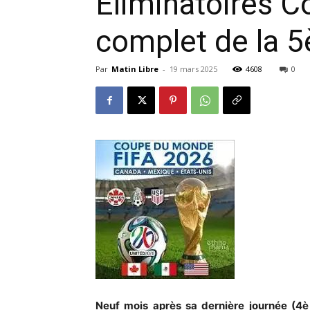
Éliminatoires 
complet de la 5
Par
Matin Libre
-
19 mars 2025
4608
0
Neuf mois après sa dernière journée (4è 