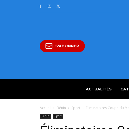
S'ABONNER
ACTUALITÉS
CAT
Accueil
Bénin
Sport
Éliminatoires Coupe du M
Bénin
Sport