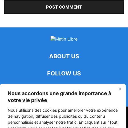
ABOUT US
FOLLOW US
Nous accordons une grande importance à
votre vie privée
Nous utilisons des cookies pour améliorer votre expérience
47ᵉ Assemblée Mondiale sur la Protection de la Vie Privée: Me
de navigation, diffuser des publicités ou du contenu
Luciano Hounkponou représente le Bénin à Séoul
personnalisés et analyser notre trafic. En cliquant sur "Tout