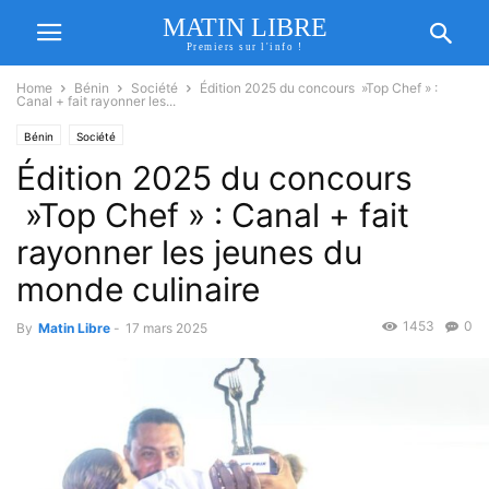
MATIN LIBRE
Premiers sur l'info !
Home
Bénin
Société
Édition 2025 du concours »Top Chef » :
Canal + fait rayonner les...
Bénin
Société
Édition 2025 du concours
»Top Chef » : Canal + fait
rayonner les jeunes du
monde culinaire
1453
0
By
Matin Libre
-
17 mars 2025