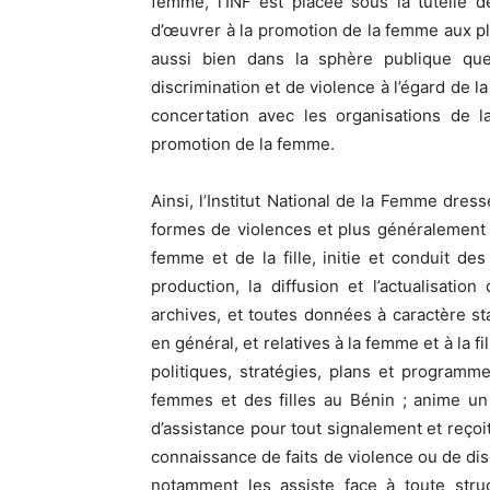
femme, l’INF est placée sous la tutelle 
d’œuvrer à la promotion de la femme aux pla
aussi bien dans la sphère publique que
discrimination et de violence à l’égard de l
concertation avec les organisations de l
promotion de la femme.
Ainsi, l’Institut National de la Femme dres
formes de violences et plus généralement d
femme et de la fille, initie et conduit de
production, la diffusion et l’actualisatio
archives, et toutes données à caractère stat
en général, et relatives à la femme et à la fi
politiques, stratégies, plans et programme
femmes et des filles au Bénin ; anime un s
d’assistance pour tout signalement et reço
connaissance de faits de violence ou de disc
notamment les assiste face à toute str