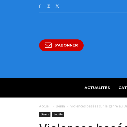
S'ABONNER
ACTUALITÉS
CAT
Accueil
Bénin
Violences basées sur le genre au Bén
Bénin
Société