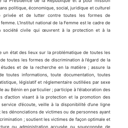
de la Présidence de la République et a pour mission
ns politique, économique, social, juridique et culturel
 privée et de lutter contre toutes les formes de
a femme. L’lnstitut national de la Femme est le cadre de
a société civile qui œuvrent à la protection et à la
se un état des lieux sur la problématique de toutes les
e toutes les formes de discrimination à l’égard de la
s études et de la recherche en la matière ; assure la
n de toutes informations, toute documentation, toutes
istique, législatif et réglementaire outillées par sexe
lle au Bénin en particulier ; participe à l’élaboration des
s d’action visant à la protection et la promotion des
ervice d’écoute, veille à la disponibilité d’une ligne
it les dénonciations de victimes ou de personnes ayant
rimination ; soutient les victimes de façon optimale et
ucture ou administration accusée ou soupçonnée de