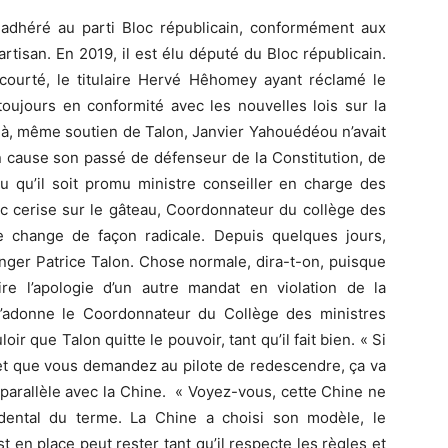
adhéré au parti Bloc républicain, conformément aux
rtisan. En 2019, il est élu député du Bloc républicain.
ourté, le titulaire Hervé Hêhomey ayant réclamé le
oujours en conformité avec les nouvelles lois sur la
là, même soutien de Talon, Janvier Yahouédéou n’avait
en cause son passé de défenseur de la Constitution, de
allu qu’il soit promu ministre conseiller en charge des
c cerise sur le gâteau, Coordonnateur du collège des
e change de façon radicale. Depuis quelques jours,
nger Patrice Talon. Chose normale, dira-t-on, puisque
re l’apologie d’un autre mandat en violation de la
 s’adonne le Coordonnateur du Collège des ministres
loir que Talon quitte le pouvoir, tant qu’il fait bien. « Si
r et que vous demandez au pilote de redescendre, ça va
 un parallèle avec la Chine. « Voyez-vous, cette Chine ne
dental du terme. La Chine a choisi son modèle, le
st en place peut rester tant qu’il respecte les règles et