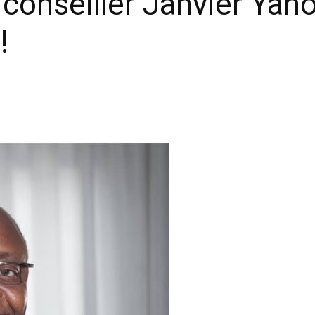
conseiller Janvier Yaho
!