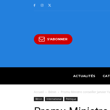
S'ABONNER
ACTUALITÉS
CAT
Accueil
Bénin
Promu Ministre conseiller Janvier
Bénin
International
Politique