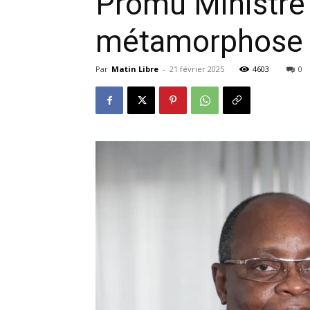
Promu Ministre 
métamorphose 
Par
Matin Libre
-
21 février 2025
4603
0