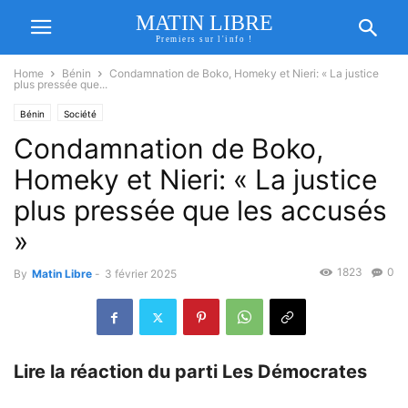
MATIN LIBRE
Premiers sur l'info !
Home
Bénin
Condamnation de Boko, Homeky et Nieri: « La justice
plus pressée que...
Bénin
Société
Condamnation de Boko,
Homeky et Nieri: « La justice
plus pressée que les accusés
»
1823
0
By
Matin Libre
-
3 février 2025
Lire la réaction du parti Les Démocrates