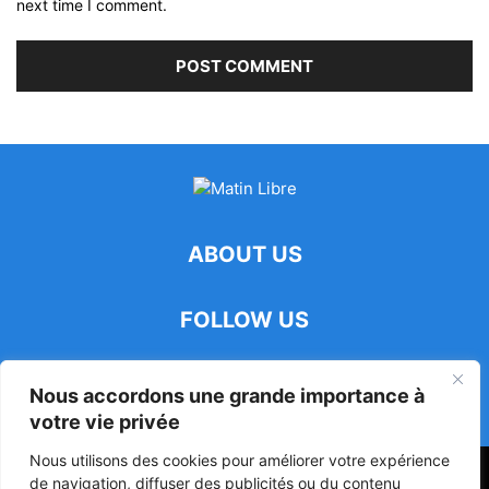
next time I comment.
ABOUT US
FOLLOW US
Nous accordons une grande importance à
votre vie privée
Nous utilisons des cookies pour améliorer votre expérience
47ᵉ Assemblée Mondiale sur la Protection de la Vie Privée: Me
de navigation, diffuser des publicités ou du contenu