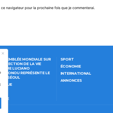
 ce navigateur pour la prochaine fois que je commenterai.
 ASSEMBLÉE MONDIALE SUR
SPORT
PROTECTION DE LA VIE
ÉCONOMIE
VÉE: ME LUCIANO
e
NKPONOU REPRÉSENTE LE
INTERNATIONAL
IN À SÉOUL
ANNONCES
ITIQUE
t
IÉTÉ
TURE