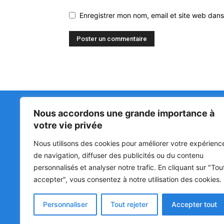
Enregistrer mon nom, email et site web dans
Nous accordons une grande importance à
Matin Libre
47ᵉ
votre vie privée
LA 
PRI
Premiers sur l'info !
Nous utilisons des cookies pour améliorer votre expérienc
HOU
BÉN
de navigation, diffuser des publicités ou du contenu
POL
personnalisés et analyser notre trafic. En cliquant sur "Tou
accepter", vous consentez à notre utilisation des cookies.
SOC
CUL
Personnaliser
Tout rejeter
Accepter tout
© Matin Libre, Tous droits réservés