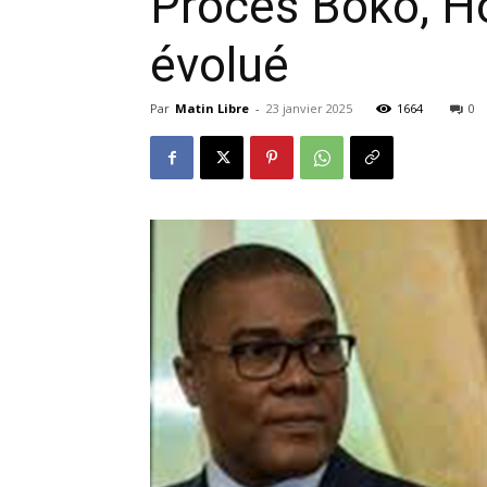
Procès Boko, Ho
évolué
Par
Matin Libre
-
23 janvier 2025
1664
0