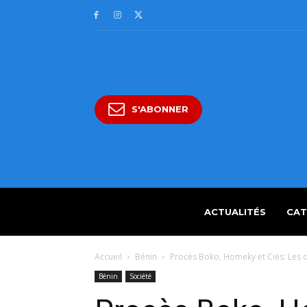
S'ABONNER
ACTUALITÉS
CAT
Accueil
Bénin
Procès Boko, Homeky et Cies: Les 
Bénin
Société