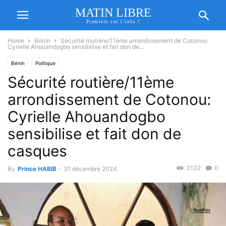
MATIN LIBRE
Premiers sur l'info !
Home
Bénin
Sécurité routière/11ème arrondissement de Cotonou:
Cyrielle Ahouandogbo sensibilise et fait don de...
Bénin
Politique
Sécurité routière/11ème
arrondissement de Cotonou:
Cyrielle Ahouandogbo
sensibilise et fait don de
casques
3132
0
By
Prince HABIB
-
31 décembre 2024