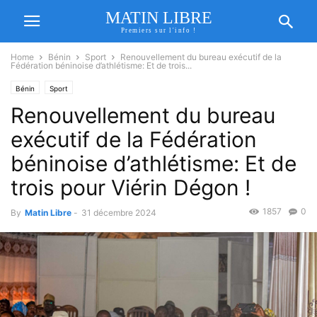
MATIN LIBRE
Premiers sur l'info !
Home
Bénin
Sport
Renouvellement du bureau exécutif de la
Fédération béninoise d’athlétisme: Et de trois...
Bénin
Sport
Renouvellement du bureau
exécutif de la Fédération
béninoise d’athlétisme: Et de
trois pour Viérin Dégon !
1857
0
By
Matin Libre
-
31 décembre 2024