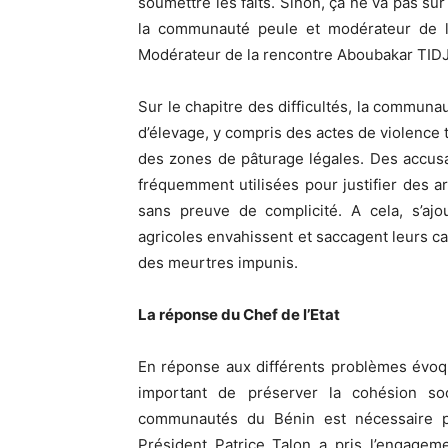
soumettre les faits. Sinon, ça ne va pas su
la communauté peule et modérateur de la
Modérateur de la rencontre Aboubakar TID
Sur le chapitre des difficultés, la communa
d’élevage, y compris des actes de violence 
des zones de pâturage légales. Des accusa
fréquemment utilisées pour justifier des ar
sans preuve de complicité. A cela, s’ajou
agricoles envahissent et saccagent leurs c
des meurtres impunis.
La réponse du Chef de l’Etat
En réponse aux différents problèmes évoqué
important de préserver la cohésion soc
communautés du Bénin est nécessaire p
Président Patrice Talon a pris l’engageme