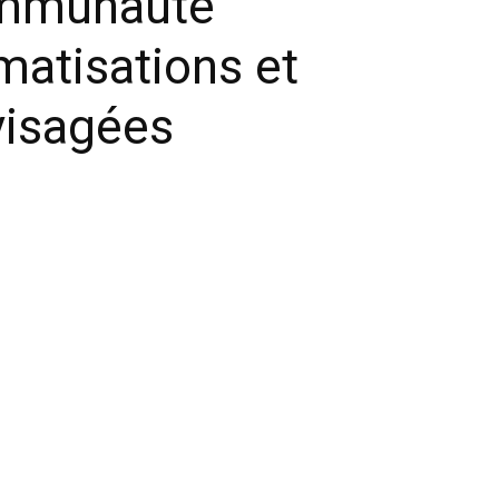
communauté
matisations et
visagées