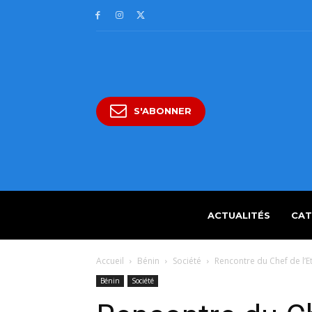
S'ABONNER
ACTUALITÉS
CAT
Accueil
Bénin
Société
Rencontre du Chef de l’E
Bénin
Société