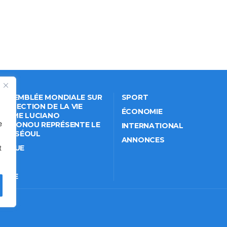
 ASSEMBLÉE MONDIALE SUR
SPORT
PROTECTION DE LA VIE
ÉCONOMIE
VÉE: ME LUCIANO
e
NKPONOU REPRÉSENTE LE
INTERNATIONAL
IN À SÉOUL
ANNONCES
ITIQUE
t
IÉTÉ
TURE