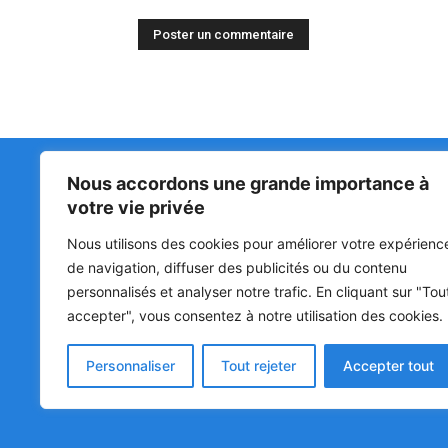
Nous accordons une grande importance à
Matin Libre
47ᵉ
votre vie privée
LA 
PRI
Premiers sur l'info !
Nous utilisons des cookies pour améliorer votre expérienc
HOU
BÉN
de navigation, diffuser des publicités ou du contenu
POL
personnalisés et analyser notre trafic. En cliquant sur "Tou
accepter", vous consentez à notre utilisation des cookies.
SOC
CUL
Personnaliser
Tout rejeter
Accepter tout
© Matin Libre, Tous droits réservés