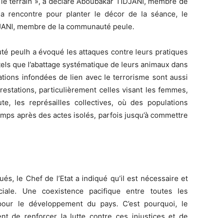
r le terrain », a déclaré Aboubakar TIDJANI, membre de
 rencontre pour planter le décor de la séance, le
JANI, membre de la communauté peule.
uté peulh a évoqué les attaques contre leurs pratiques
tels que l’abattage systématique de leurs animaux dans
tions infondées de lien avec le terrorisme sont aussi
restations, particulièrement celles visant les femmes,
te, les représailles collectives, où des populations
amps après des actes isolés, parfois jusqu’à commettre
s, le Chef de l’Etat a indiqué qu’il est nécessaire et
iale. Une coexistence pacifique entre toutes les
our le développement du pays. C’est pourquoi, le
nt de renforcer la lutte contre ces injustices et de