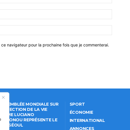
 ce navigateur pour la prochaine fois que je commenterai.
 ASSEMBLÉE MONDIALE SUR
SPORT
PROTECTION DE LA VIE
ÉCONOMIE
VÉE: ME LUCIANO
e
NKPONOU REPRÉSENTE LE
INTERNATIONAL
IN À SÉOUL
ANNONCES