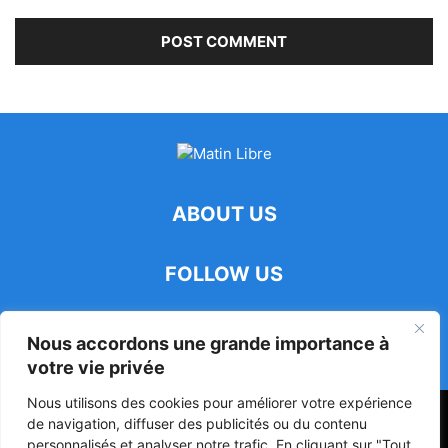
ABOUT US
FOLLOW US
Nous accordons une grande importance à
votre vie privée
Nous utilisons des cookies pour améliorer votre expérience
47ᵉ Assemblée Mondiale sur la Protection de la Vie Privée: Me
de navigation, diffuser des publicités ou du contenu
Luciano Hounkponou représente le Bénin à Séoul
personnalisés et analyser notre trafic. En cliquant sur "Tout