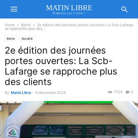
MATIN LIBRE
Premiers sur l'info !
Home
Bénin
2e édition des journées portes ouvertes: La Scb-Lafarge
se rapproche plus des...
Bénin
Société
2e édition des journées
portes ouvertes: La Scb-
Lafarge se rapproche plus
des clients
1704
0
By
Matin Libre
-
6 décembre 2024