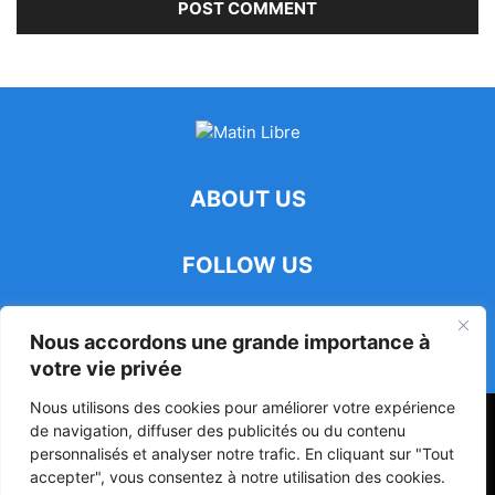
ABOUT US
FOLLOW US
Nous accordons une grande importance à
votre vie privée
Nous utilisons des cookies pour améliorer votre expérience
47ᵉ Assemblée Mondiale sur la Protection de la Vie Privée: Me
de navigation, diffuser des publicités ou du contenu
Luciano Hounkponou représente le Bénin à Séoul
personnalisés et analyser notre trafic. En cliquant sur "Tout
accepter", vous consentez à notre utilisation des cookies.
Politique
Société
Culture