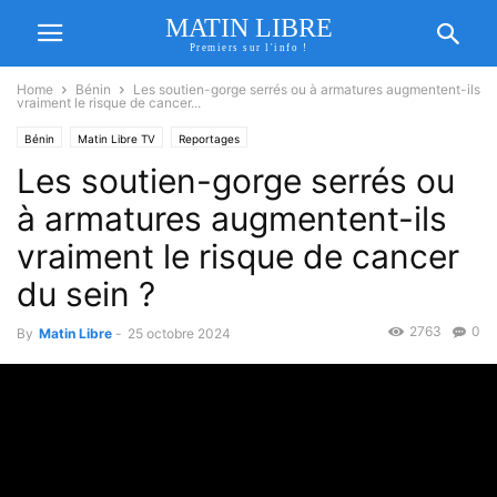
MATIN LIBRE
Premiers sur l'info !
Home
Bénin
Les soutien-gorge serrés ou à armatures augmentent-ils
vraiment le risque de cancer...
Bénin
Matin Libre TV
Reportages
Les soutien-gorge serrés ou
à armatures augmentent-ils
vraiment le risque de cancer
du sein ?
2763
0
By
Matin Libre
-
25 octobre 2024