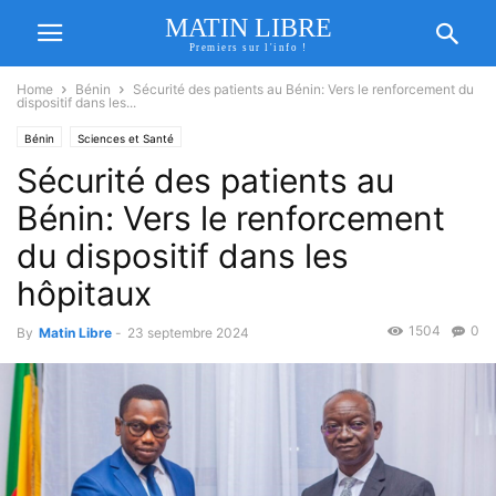
MATIN LIBRE
Premiers sur l'info !
Home
Bénin
Sécurité des patients au Bénin: Vers le renforcement du
dispositif dans les...
Bénin
Sciences et Santé
Sécurité des patients au
Bénin: Vers le renforcement
du dispositif dans les
hôpitaux
1504
0
By
Matin Libre
-
23 septembre 2024