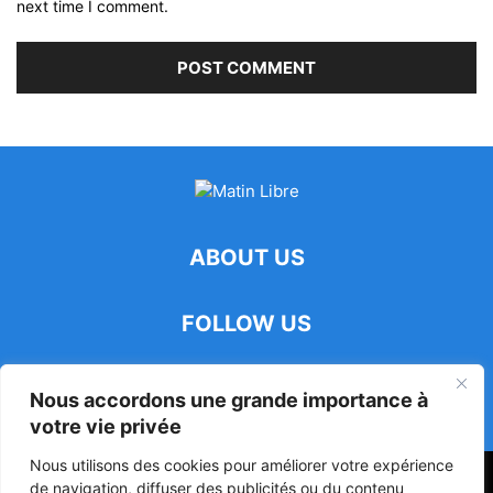
next time I comment.
ABOUT US
FOLLOW US
Nous accordons une grande importance à
votre vie privée
Nous utilisons des cookies pour améliorer votre expérience
47ᵉ Assemblée Mondiale sur la Protection de la Vie Privée: Me
de navigation, diffuser des publicités ou du contenu