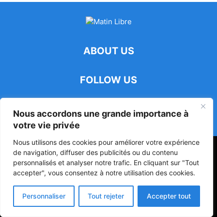
ABOUT US
FOLLOW US
Nous accordons une grande importance à
votre vie privée
Nous utilisons des cookies pour améliorer votre expérience
47ᵉ Assemblée Mondiale sur la Protection de la Vie Privée: Me
de navigation, diffuser des publicités ou du contenu
Luciano Hounkponou représente le Bénin à Séoul
personnalisés et analyser notre trafic. En cliquant sur "Tout
accepter", vous consentez à notre utilisation des cookies.
Politique
Société
Culture
Personnaliser
Tout rejeter
Accepter tout
© Powered by digitXplus Francophone