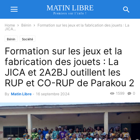
MATIN LIBRE
Premiers sur l'info !
Home
Bénin
Formation sur les jeux et la fabrication des jouets : La
JICA...
Bénin
Société
Formation sur les jeux et la
fabrication des jouets : La
JICA et 2A2BJ outillent les
RUP et CO-RUP de Parakou 2
1599
0
By
Matin Libre
-
16 septembre 2024