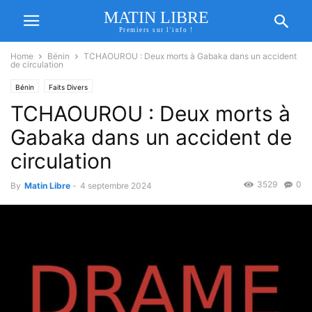
MATIN LIBRE
Premiers sur l'info !
Home
Bénin
TCHAOUROU : Deux morts à Gabaka dans un accident
de circulation
Bénin
Faits Divers
TCHAOUROU : Deux morts à
Gabaka dans un accident de
circulation
3529
0
By
Matin Libre
-
4 septembre 2024