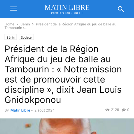
MATIN LIBRE
Premiers sur l'info !
Home
Bénin
Président de la Région Afrique du jeu de balle au
Tambourin :...
Bénin
Société
Président de la Région
Afrique du jeu de balle au
Tambourin : « Notre mission
est de promouvoir cette
discipline », dixit Jean Louis
Gnidokponou
2129
0
By
Matin Libre
-
2 août 2024