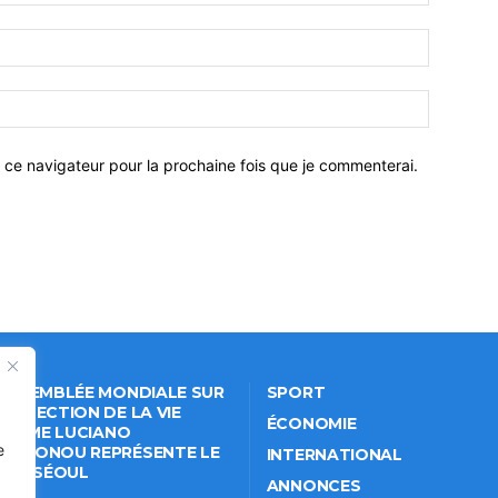
 ce navigateur pour la prochaine fois que je commenterai.
 ASSEMBLÉE MONDIALE SUR
SPORT
PROTECTION DE LA VIE
ÉCONOMIE
VÉE: ME LUCIANO
e
NKPONOU REPRÉSENTE LE
INTERNATIONAL
IN À SÉOUL
ANNONCES