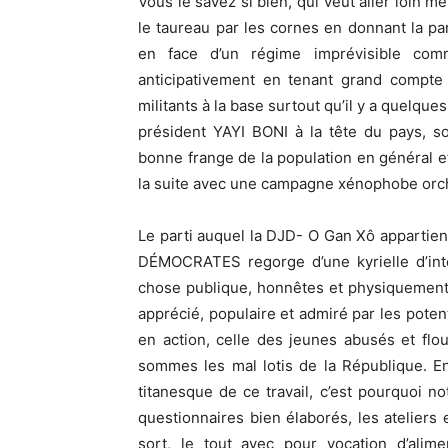
Vous le savez si bien, qui veut aller loin
le taureau par les cornes en donnant la p
en face d’un régime imprévisible comm
anticipativement en tenant grand compte 
militants à la base surtout qu’il y a quelqu
président YAYI BONI à la tête du pays, s
bonne frange de la population en général et
la suite avec une campagne xénophobe orch
Le parti auquel la DJD- O Gan Xô appartien
DÉMOCRATES regorge d’une kyrielle d’inte
chose publique, honnêtes et physiquement é
apprécié, populaire et admiré par les potent
en action, celle des jeunes abusés et flo
sommes les mal lotis de la République. En
titanesque de ce travail, c’est pourquoi no
questionnaires bien élaborés, les ateliers 
sort, le tout avec pour vocation d’ali