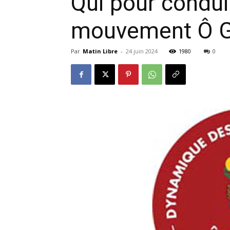
Qui pour conduir
mouvement Ô G
Par
Matin Libre
-
24 juin 2024
1980
0