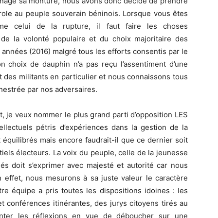
 ménage sa monture, nous avons donc décidé de prendre
arole au peuple souverain béninois. Lorsque vous êtes
e celui de la rupture, il faut faire les choses
de la volonté populaire et du choix majoritaire des
es années (2016) malgré tous les efforts consentis par le
on choix de dauphin n’a pas reçu l’assentiment d’une
 des militants en particulier et nous connaissons tous
estrée par nos adversaires.
t, je veux nommer le plus grand parti d’opposition LES
llectuels pétris d’expériences dans la gestion de la
quilibrés mais encore faudrait-il que ce dernier soit
iels électeurs. La voix du peuple, celle de la jeunesse
ués doit s’exprimer avec majesté et autorité car nous
 effet, nous mesurons à sa juste valeur le caractère
tre équipe a pris toutes les dispositions idoines : les
et conférences itinérantes, des jurys citoyens tirés au
menter les réflexions en vue de déboucher sur une