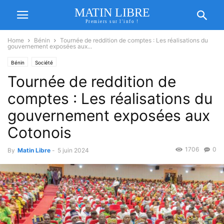
MATIN LIBRE
Premiers sur l'info !
Home
Bénin
Tournée de reddition de comptes : Les réalisations du
gouvernement exposées aux...
Bénin
Société
Tournée de reddition de
comptes : Les réalisations du
gouvernement exposées aux
Cotonois
1706
0
By
Matin Libre
-
5 juin 2024