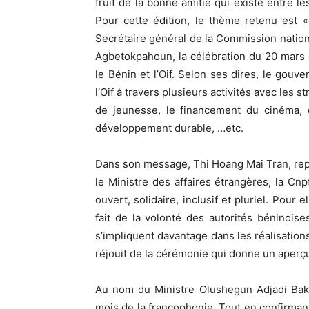
fruit de la bonne amitié qui existe entre
Pour cette édition, le thème retenu est «
Secrétaire général de la Commission natio
Agbetokpahoun, la célébration du 20 mars es
le Bénin et l’Oif. Selon ses dires, le gouv
l‘Oif à travers plusieurs activités avec les
de jeunesse, le financement du cinéma, d
développement durable, …etc.
Dans son message, Thi Hoang Mai Tran, repré
le Ministre des affaires étrangères, la C
ouvert, solidaire, inclusif et pluriel. Pour 
fait de la volonté des autorités béninoi
s’impliquent davantage dans les réalisations
réjouit de la cérémonie qui donne un aperçu
Au nom du Ministre Olushegun Adjadi Bakar
mois de la francophonie. Tout en confirmant 