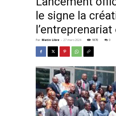
Lancement offic
le signe la créat
l’entreprenariat
Par
Matin Libre
-
27 mars 2024
1870
0