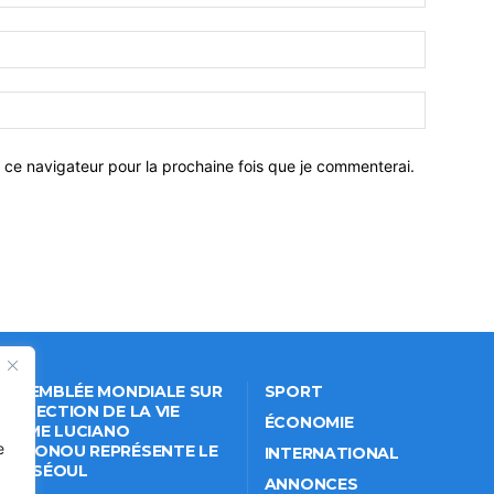
 ce navigateur pour la prochaine fois que je commenterai.
 ASSEMBLÉE MONDIALE SUR
SPORT
PROTECTION DE LA VIE
ÉCONOMIE
VÉE: ME LUCIANO
e
NKPONOU REPRÉSENTE LE
INTERNATIONAL
IN À SÉOUL
ANNONCES