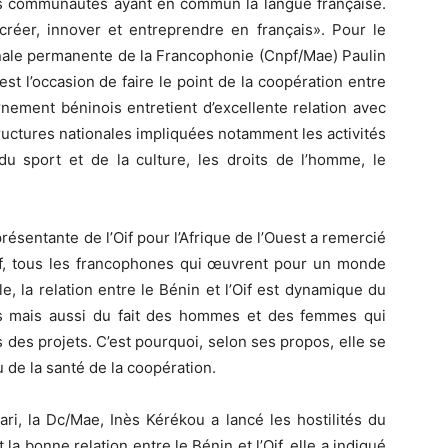
 les communautés ayant en commun la langue française.
créer, innover et entreprendre en français». Pour le
nale permanente de la Francophonie (Cnpf/Mae) Paulin
t l’occasion de faire le point de la coopération entre
ernement béninois entretient d’excellente relation avec
 structures nationales impliquées notamment les activités
u sport et de la culture, les droits de l’homme, le
sentante de l’Oif pour l’Afrique de l’Ouest a remercié
npf, tous les francophones qui œuvrent pour un monde
elle, la relation entre le Bénin et l’Oif est dynamique du
ses mais aussi du fait des hommes et des femmes qui
 des projets. C’est pourquoi, selon ses propos, elle se
 de la santé de la coopération.
i, la Dc/Mae, Inès Kérékou a lancé les hostilités du
la bonne relation entre le Bénin et l’Oif, elle a indiqué