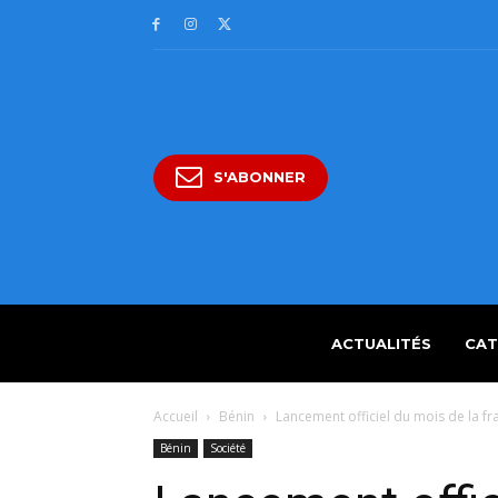
S'ABONNER
ACTUALITÉS
CAT
Accueil
Bénin
Lancement officiel du mois de la fra
Bénin
Société