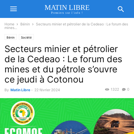
MATIN LIBRE
Premiers sur l'info !
Home
Bénin
Secteurs minier et pétrolier de la Cedeao : Le forum des
mines...
Bénin
Société
Secteurs minier et pétrolier
de la Cedeao : Le forum des
mines et du pétrole s’ouvre
ce jeudi à Cotonou
1322
0
By
Matin Libre
-
22 février 2024