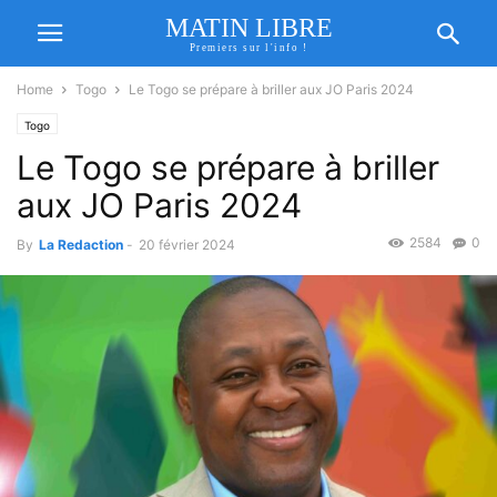
MATIN LIBRE
Premiers sur l'info !
Home
Togo
Le Togo se prépare à briller aux JO Paris 2024
Togo
Le Togo se prépare à briller
aux JO Paris 2024
2584
0
By
La Redaction
-
20 février 2024