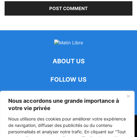
ABOUT US
FOLLOW US
Nous accordons une grande importance à
votre vie privée
Nous utilisons des cookies pour améliorer votre expérience
47ᵉ Assemblée Mondiale sur la Protection de la Vie Privée: Me
de navigation, diffuser des publicités ou du contenu
Luciano Hounkponou représente le Bénin à Séoul
personnalisés et analyser notre trafic. En cliquant sur "Tout