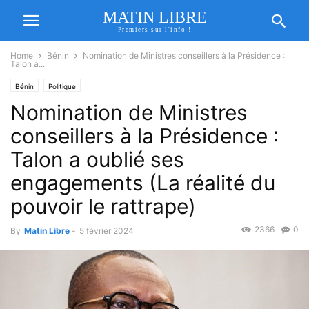
MATIN LIBRE
Premiers sur l'info !
Home
Bénin
Nomination de Ministres conseillers à la Présidence :
Talon a...
Bénin
Politique
Nomination de Ministres
conseillers à la Présidence :
Talon a oublié ses
engagements (La réalité du
pouvoir le rattrape)
2366
0
By
Matin Libre
-
5 février 2024