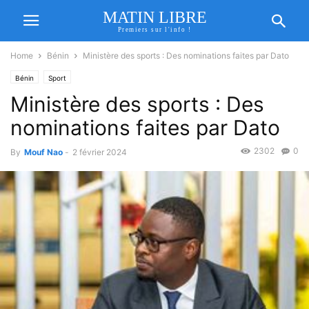
MATIN LIBRE
Premiers sur l'info !
Home
Bénin
Ministère des sports : Des nominations faites par Dato
Bénin
Sport
Ministère des sports : Des
nominations faites par Dato
2302
0
By
Mouf Nao
-
2 février 2024