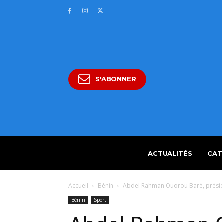
S'ABONNER
ACTUALITÉS
CAT
Accueil
Bénin
Abdel Rahman Ouorou Barè, présid
Bénin
Sport