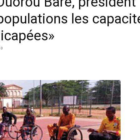
uorou Barè, président 
opulations les capacit
icapées»
0