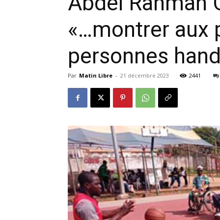
Abdel Rahman O
«…montrer aux p
personnes hand
Par
Matin Libre
-
21 décembre 2023
2441