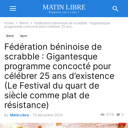
MATIN LIBRE
Premiers sur l'info !
Home
Bénin
Fédération béninoise de scrabble : Gigantesque
programme concocté pour célébrer 25 ans...
Bénin
Sport
Fédération béninoise de
scrabble : Gigantesque
programme concocté pour
célébrer 25 ans d’existence
(Le Festival du quart de
siècle comme plat de
résistance)
2178
0
By
Matin Libre
-
15 décembre 2023