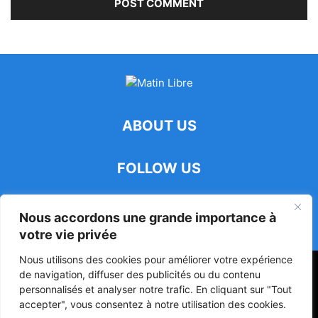
ABOUT US
FOLLOW US
Nous accordons une grande importance à
votre vie privée
Nous utilisons des cookies pour améliorer votre expérience
47ᵉ Assemblée Mondiale sur la Protection de la Vie Privée: Me
de navigation, diffuser des publicités ou du contenu
Luciano Hounkponou représente le Bénin à Séoul
personnalisés et analyser notre trafic. En cliquant sur "Tout
accepter", vous consentez à notre utilisation des cookies.
Politique
Société
Culture