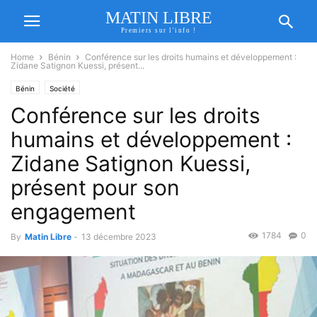
MATIN LIBRE
Premiers sur l'info !
Home
Bénin
Conférence sur les droits humains et développement :
Zidane Satignon Kuessi, présent...
Bénin
Société
Conférence sur les droits
humains et développement :
Zidane Satignon Kuessi,
présent pour son
engagement
1784
0
By
Matin Libre
-
13 décembre 2023