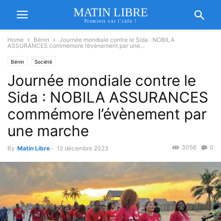
MATIN LIBRE
Premiers sur l'info !
Home
Bénin
Journée mondiale contre le Sida : NOBILA
ASSURANCES commémore l’évènement par une...
Bénin
Société
Journée mondiale contre le
Sida : NOBILA ASSURANCES
commémore l’évènement par
une marche
3056
0
By
Matin Libre
-
12 décembre 2023