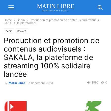
MATIN LIBRE
Premiers sur l'info !
Home
Bénin
Production et promotion de contenus audiovisuels :
SAKALA, la plateforme...
Bénin
Société
Production et promotion de
contenus audiovisuels :
SAKALA, la plateforme de
streaming 100% solidaire
lancée
1990
0
By
Matin Libre
-
7 décembre 2023