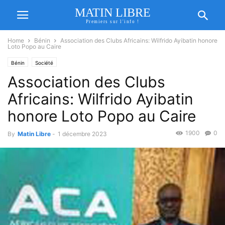
MATIN LIBRE
Premiers sur l'info !
Home
Bénin
Association des Clubs Africains: Wilfrido Ayibatin honore
Loto Popo au Caire
Bénin
Société
Association des Clubs
Africains: Wilfrido Ayibatin
honore Loto Popo au Caire
1900
0
By
Matin Libre
-
1 décembre 2023