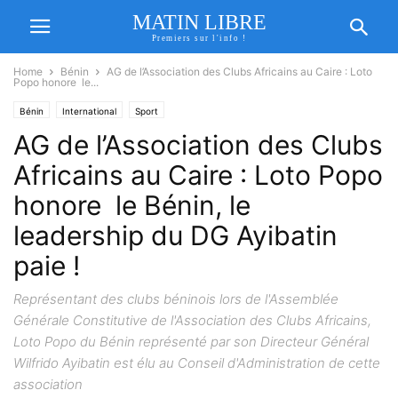
MATIN LIBRE
Premiers sur l'info !
Home
Bénin
AG de l’Association des Clubs Africains au Caire : Loto
Popo honore le...
Bénin
International
Sport
AG de l’Association des Clubs
Africains au Caire : Loto Popo
honore le Bénin, le
leadership du DG Ayibatin
paie !
Représentant des clubs béninois lors de l'Assemblée
Générale Constitutive de l'Association des Clubs Africains,
Loto Popo du Bénin représenté par son Directeur Général
Wilfrido Ayibatin est élu au Conseil d'Administration de cette
association