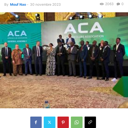
2063
0
By
Mouf Nao
-
30 novembre 2023