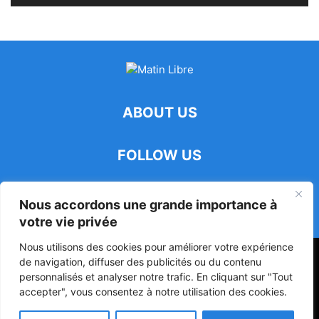
ABOUT US
FOLLOW US
Nous accordons une grande importance à
votre vie privée
Nous utilisons des cookies pour améliorer votre expérience
47ᵉ Assemblée Mondiale sur la Protection de la Vie Privée: Me
de navigation, diffuser des publicités ou du contenu
Luciano Hounkponou représente le Bénin à Séoul
personnalisés et analyser notre trafic. En cliquant sur "Tout
accepter", vous consentez à notre utilisation des cookies.
Politique
Société
Culture