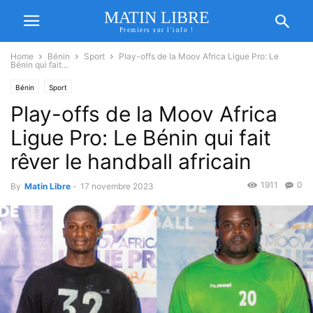
MATIN LIBRE
Premiers sur l'info !
Home
Bénin
Sport
Play-offs de la Moov Africa Ligue Pro: Le
Bénin qui fait...
Bénin
Sport
Play-offs de la Moov Africa
Ligue Pro: Le Bénin qui fait
rêver le handball africain
1911
0
By
Matin Libre
-
17 novembre 2023