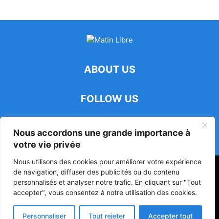
ABOUT US
FOLLOW US
Nous accordons une grande importance à
votre vie privée
Nous utilisons des cookies pour améliorer votre expérience
47ᵉ Assemblée Mondiale sur la Protection de la Vie Privée: Me
de navigation, diffuser des publicités ou du contenu
Luciano Hounkponou représente le Bénin à Séoul
personnalisés et analyser notre trafic. En cliquant sur "Tout
accepter", vous consentez à notre utilisation des cookies.
Politique
Société
Culture
Personnaliser
Tout rejeter
Accepter tout