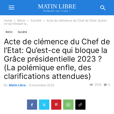
MATIN LIBRE
Premiers sur l'info !
Home
Bénin
Société
Acte de clémence du Chef de l’Etat: Qu’est-
ce qui bloque la...
Bénin
Société
Acte de clémence du Chef de
l’Etat: Qu’est-ce qui bloque la
Grâce présidentielle 2023 ?
(La polémique enfle, des
clarifications attendues)
2519
0
By
Matin Libre
-
8 novembre 2023