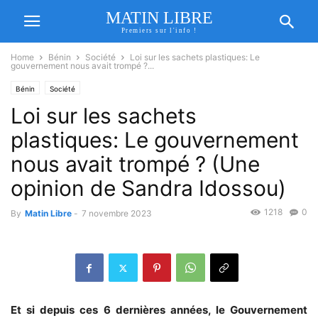
MATIN LIBRE
Premiers sur l'info !
Home
Bénin
Société
Loi sur les sachets plastiques: Le
gouvernement nous avait trompé ?...
Bénin
Société
Loi sur les sachets
plastiques: Le gouvernement
nous avait trompé ? (Une
opinion de Sandra Idossou)
1218
0
By
Matin Libre
-
7 novembre 2023
Et si depuis ces 6 dernières années, le Gouvernement