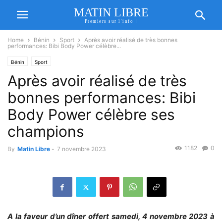
MATIN LIBRE
Premiers sur l'info !
Home
Bénin
Sport
Après avoir réalisé de très bonnes
performances: Bibi Body Power célèbre...
Bénin
Sport
Après avoir réalisé de très
bonnes performances: Bibi
Body Power célèbre ses
champions
1182
0
By
Matin Libre
-
7 novembre 2023
A la faveur d’un dîner offert samedi, 4 novembre 2023 à