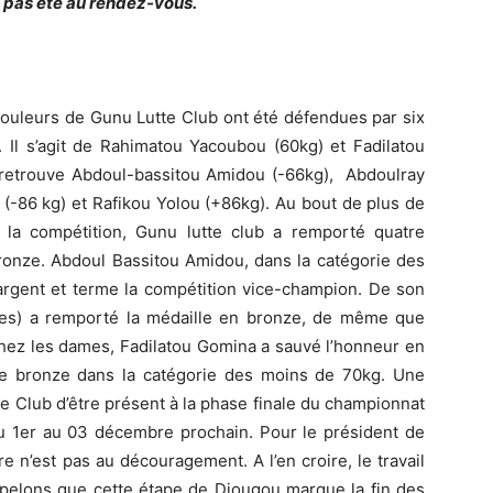
’a pas été au rendez-vous.
couleurs de Gunu Lutte Club ont été défendues par six
 Il s’agit de Rahimatou Yacoubou (60kg) et Fadilatou
retrouve Abdoul-bassitou Amidou (-66kg), Abdoulray
(-86 kg) et Rafikou Yolou (+86kg). Au bout de plus de
la compétition, Gunu lutte club a remporté quatre
bronze. Abdoul Bassitou Amidou, dans la catégorie des
argent et terme la compétition vice-champion. De son
es) a remporté la médaille en bronze, de même que
Chez les dames, Fadilatou Gomina a sauvé l’honneur en
de bronze dans la catégorie des moins de 70kg. Une
 Club d’être présent à la phase finale du championnat
du 1er au 03 décembre prochain. Pour le président de
 n’est pas au découragement. A l’en croire, le travail
ppelons que cette étape de Djougou marque la fin des