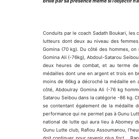
brillé par sa présence même si l’objectif n
Conduits par le coach Sadath Boukari, les 
lutteurs dont deux au niveau des femmes.
Gomina (70 kg). Du côté des hommes, on 
Gomina Ali (-76kg), Abdoul-Satarou Seibou 
deux heures de combat, et au terme de 
médailles dont une en argent et trois en 
moins de 66kg a décroché la médaille en 
côté, Abdoulray Gomina Ali (-76 kg homm
Satarou Seibou dans la catégorie -86 kg. 
se contentant également de la médaille 
performance qui ne permet pas à Gunu Lutte
national de lutte qui aura lieu à Abomey 
Gunu Lutte club, Rafiou Assoumanou, l’heure
doit continuer pour revenir plus fort. Ra