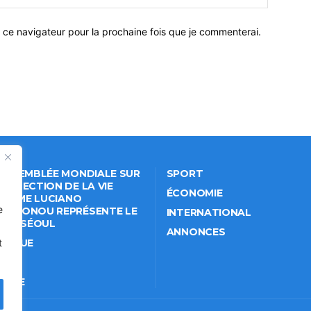
 ce navigateur pour la prochaine fois que je commenterai.
 ASSEMBLÉE MONDIALE SUR
SPORT
PROTECTION DE LA VIE
ÉCONOMIE
VÉE: ME LUCIANO
e
NKPONOU REPRÉSENTE LE
INTERNATIONAL
IN À SÉOUL
ANNONCES
ITIQUE
t
IÉTÉ
TURE