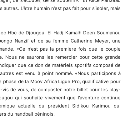
ager, de s’écouter, de se soutenir». Et Alice Parizeau
autres. L’être humain n’est pas fait pour s’isoler, mais
Assec Hbc de Djougou, El Hadj Kamalh Deen Soumanou
abongo Nanzif et de sa femme Catherine Meyer, une
emande. «Ce n’est pas la première fois que le couple
. Nous ne saurons les remercier pour cette grande
d’indiquer que ce don de matériels sportifs composé de
et autres est venu à point nommé. «Nous participons à
 phase de la Moov Africa Ligue Pro, qualificative pour
à-vis de vous, de composter notre billet pour les play-
jougou qui souhaite vivement que l’aventure continue
mique actuelle du président Sidikou Karimou qui
rs du handball béninois.