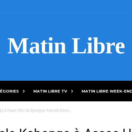
Matin Libre
ÉGORIES
MATIN LIBRE TV
MATIN LIBRE WEEK-EN
go à Assec Hbc de Djougou: Kamalh Deen...