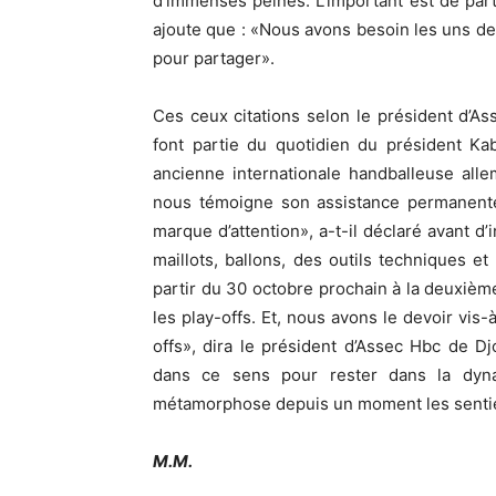
d’immenses peines. L’important est de part
ajoute que : «Nous avons besoin les uns des 
pour partager».
Ces ceux citations selon le président d’
font partie du quotidien du président K
ancienne internationale handballeuse all
nous témoigne son assistance permanente
marque d’attention», a-t-il déclaré avant 
maillots, ballons, des outils techniques 
partir du 30 octobre prochain à la deuxième
les play-offs. Et, nous avons le devoir vis-
offs», dira le président d’Assec Hbc de D
dans ce sens pour rester dans la dyna
métamorphose depuis un moment les sentie
M.M.