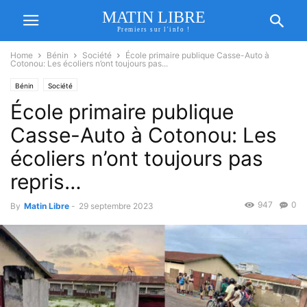
MATIN LIBRE
Premiers sur l'info !
Home
Bénin
Société
École primaire publique Casse-Auto à
Cotonou: Les écoliers n’ont toujours pas...
Bénin
Société
École primaire publique
Casse-Auto à Cotonou: Les
écoliers n’ont toujours pas
repris…
947
0
By
Matin Libre
-
29 septembre 2023