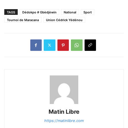
TAGS
Dédokpo # Gbèdjèwin
National
Sport
Tournoi de Maracana
Union Cédrick Yédénou
Matin Libre
https://matinlibre.com