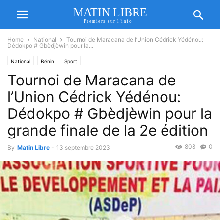
MATIN LIBRE
Premiers sur l'info !
Home
National
Tournoi de Maracana de l’Union Cédrick Yédénou:
Dédokpo # Gbèdjèwin pour la...
National
Bénin
Sport
Tournoi de Maracana de
l’Union Cédrick Yédénou:
Dédokpo # Gbèdjèwin pour la
grande finale de la 2e édition
808
0
By
Matin Libre
-
13 septembre 2023