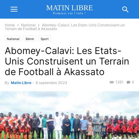
MATIN LIBRE
Premiers sur l'info !
Home
National
Abomey-Calavi: Les Etats-Unis Construisent un
Terrain de Football à Akassato
National
Bénin
Sport
Abomey-Calavi: Les Etats-
Unis Construisent un Terrain
de Football à Akassato
1261
0
By
Matin Libre
-
8 septembre 2023