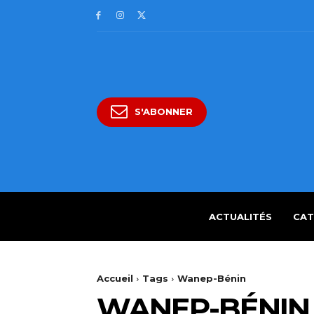
S'ABONNER
ACTUALITÉS
CAT
Accueil
Tags
Wanep-Bénin
WANEP-BÉNIN