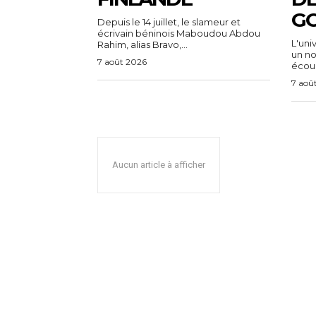
G
Depuis le 14 juillet, le slameur et
écrivain béninois Maboudou Abdou
L'uni
Rahim, alias Bravo,...
un n
7 août 2026
écoul
7 aoû
Aucun article à afficher