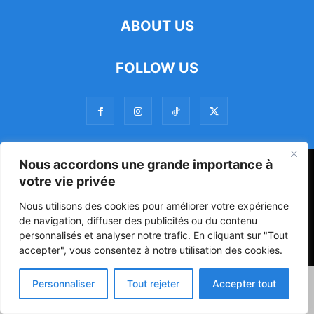
ABOUT US
FOLLOW US
Nous accordons une grande importance à
47ᵉ Assemblée Mondiale sur la Protection de la Vie Privée: Me
votre vie privée
Luciano Hounkponou représente le Bénin à Séoul
Nous utilisons des cookies pour améliorer votre expérience
Politique
Société
Culture
de navigation, diffuser des publicités ou du contenu
personnalisés et analyser notre trafic. En cliquant sur "Tout
© Powered by digitXplus Francophone
accepter", vous consentez à notre utilisation des cookies.
Personnaliser
Tout rejeter
Accepter tout