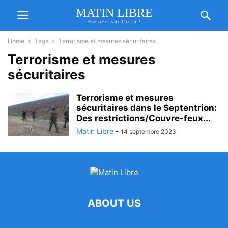
MATIN LIBRE
Premiers sur l'info !
Home
Tags
Terrorisme et mesures sécuritaires
Terrorisme et mesures
sécuritaires
Terrorisme et mesures
sécuritaires dans le Septentrion:
Des restrictions/Couvre-feux...
Matin Libre
-
14 septembre 2023
ABOUT US