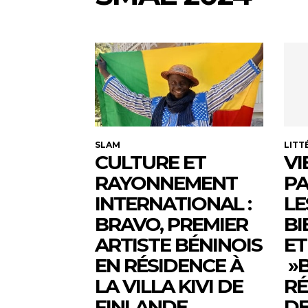
SLAM
LITT
CULTURE ET
VI
RAYONNEMENT
PA
INTERNATIONAL :
LE
BRAVO, PREMIER
BI
ARTISTE BÉNINOIS
ET
EN RÉSIDENCE À
»B
LA VILLA KIVI DE
RÉ
FINLANDE
DE