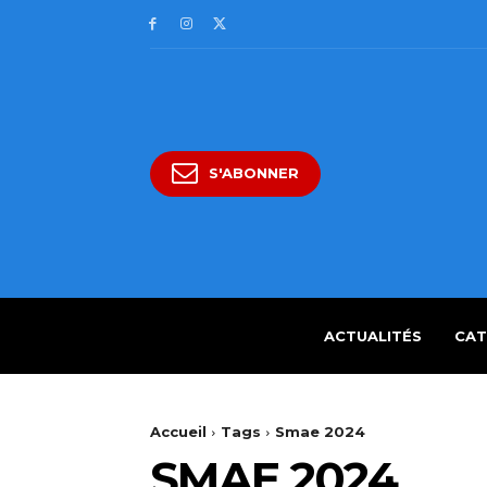
S'ABONNER
ACTUALITÉS
CAT
Accueil
Tags
Smae 2024
SMAE 2024