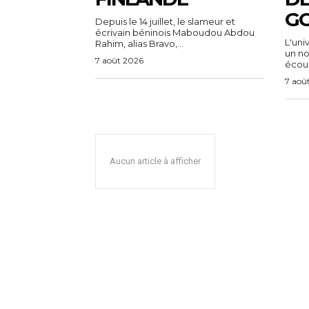
G
Depuis le 14 juillet, le slameur et
écrivain béninois Maboudou Abdou
L'uni
Rahim, alias Bravo,...
un n
7 août 2026
écoul
7 aoû
Aucun article à afficher