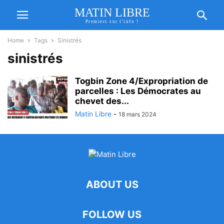
MATIN LIBRE
Premiers sur l'info !
Home
Tags
Sinistrés
sinistrés
Togbin Zone 4/Expropriation de
parcelles : Les Démocrates au
chevet des...
Matin Libre
-
18 mars 2024
ABOUT US
FOLLOW US