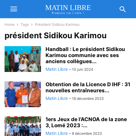
MATIN LIBRE
Premiers sur l'info !
Home
Tags
Président Sidikou Karimou
président Sidikou Karimou
Handball : Le président Sidikou
Karimou communie avec ses
anciens collègues...
Matin Libre
-
10 juin 2024
Obtention de la Licence D IHF : 31
nouvelles entraîneures...
Matin Libre
-
18 décembre 2023
1ers Jeux de l’ACNOA de la zone
3, Lomé 2023 :...
Matin Libre
-
8 décembre 2023