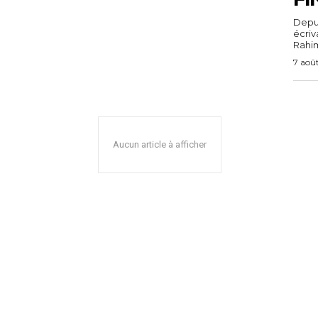
Depuis
écri
Rahim,
7 aoû
Aucun article à afficher