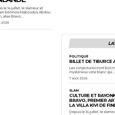
 le 14 juillet, le slameur et
vain béninois Maboudou Abdou
 alias Bravo,...
t 2026
LA
POLITIQUE
BILLET DE TIBURCE 
Les conjectures iront bon t
mystérieux vote blanc qui...
7 août 2026
SLAM
CULTURE ET RAYONN
BRAVO, PREMIER AR
LA VILLA KIVI DE FI
Depuis le 14 juillet, le sl