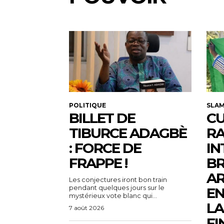
POLITIQUE
SLA
BILLET DE
CU
TIBURCE ADAGBÈ
R
: FORCE DE
IN
FRAPPE !
BR
AR
Les conjectures iront bon train
pendant quelques jours sur le
EN
mystérieux vote blanc qui...
LA
7 août 2026
FI