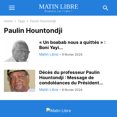
MATIN LIBRE
Premiers sur l'info !
Home
Tags
Paulin Hountondji
Paulin Hountondji
« Un boabab nous a quittés » :
Boni Yayi...
Matin Libre
-
9 février 2024
Décès du professeur Paulin
Hountondji : Message de
condoléances du Président...
Matin Libre
-
8 février 2024