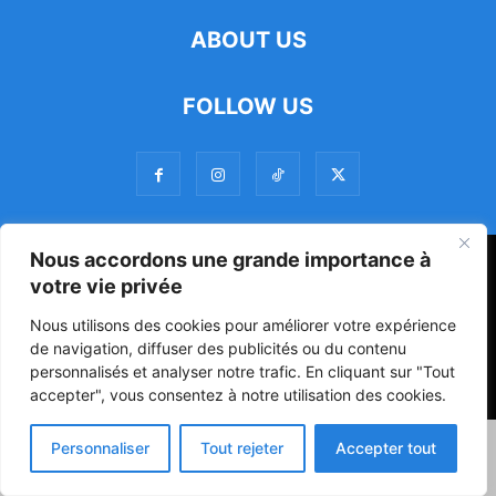
ABOUT US
FOLLOW US
Nous accordons une grande importance à
47ᵉ Assemblée Mondiale sur la Protection de la Vie Privée: Me
votre vie privée
Luciano Hounkponou représente le Bénin à Séoul
Nous utilisons des cookies pour améliorer votre expérience
Politique
Société
Culture
de navigation, diffuser des publicités ou du contenu
personnalisés et analyser notre trafic. En cliquant sur "Tout
© Powered by digitXplus Francophone
accepter", vous consentez à notre utilisation des cookies.
Personnaliser
Tout rejeter
Accepter tout